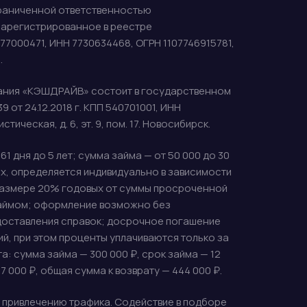
ограниченной ответственностью
зарегистрированное в реестре
7000471, ИНН 7730634468, ОГРН 1107746915781,
.
ания «КЭШДРАЙВ» состоит в государственном
т 24.12.2018 г. КПП 540701001, ИНН
ческая, д. 6, эт. 9, пом. 17. Новосибирск.
 дня до 5 лет; сумма займа — от 50 000 до 30
ых, определяется индивидуально в зависимости
в размере 20% годовых от суммы просроченной
займом; оформление возможно без
едоставления справок; досрочное погашение
й, при этом проценты уплачиваются только за
: сумма займа — 300 000 ₽, срок займа — 12
 000 ₽, общая сумма к возврату — 444 000 ₽.
 привлечению трафика. Содействие в подборе