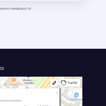
ояния и ликвидности
to
дольске