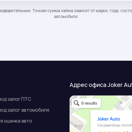
едварительным. Точная сумма займа зависит от марки, года, сост
автомобиля.
Адрес офиса Joker Au
под залог ПТС
Джокер авто
Займ под залог авто в Подольске
Микрофинансовая организация в По
под залог автомобиля
я оценка авто