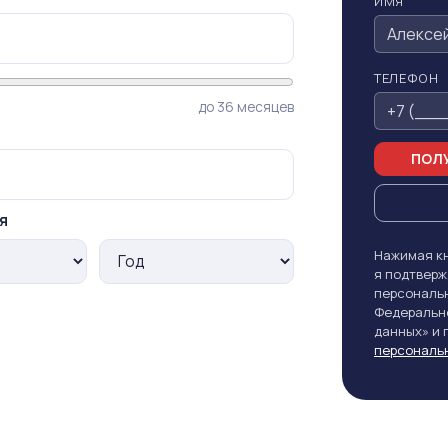
ИМЯ
ТЕЛЕФОН
до 36 месяцев
ПОЛУ
я
Нажимая кн
я подтверж
персональн
Федерально
данных» и
персональ