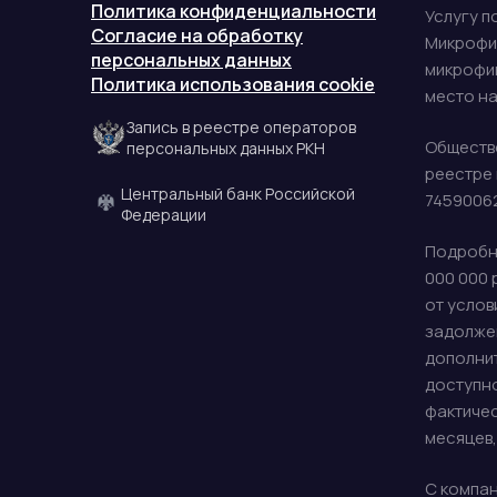
Политика конфиденциальности
Услугу п
Согласие на обработку
Микрофи
персональных данных
микрофин
Политика использования cookie
место нах
Запись в реестре операторов
Обществ
персональных данных РКН
реестре 
Центральный банк Российской
74590062
Федерации
Подробны
000 000 
от услов
задолжен
дополнит
доступно
фактичес
месяцев,
С компан