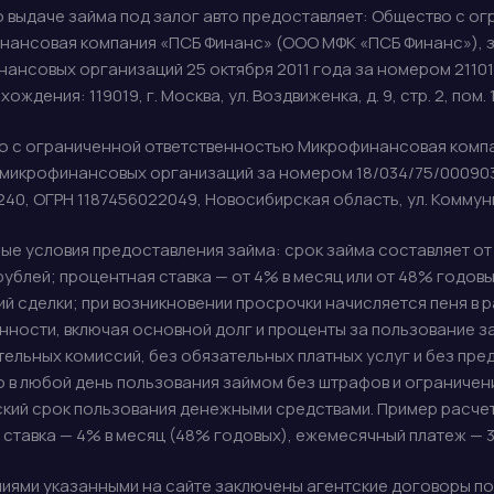
о выдаче займа под залог авто предоставляет: Общество с 
нансовая компания «ПСБ Финанс» (ООО МФК «ПСБ Финанс»), 
ансовых организаций 25 октября 2011 года за номером 211017
ождения: 119019, г. Москва, ул. Воздвиженка, д. 9, стр. 2, пом. 1
о с ограниченной ответственностью Микрофинансовая комп
микрофинансовых организаций за номером 18/034/75/0009039 о
40, ОГРН 1187456022049, Новосибирская область, ул. Коммунисти
е условия предоставления займа: срок займа составляет от 61
рублей; процентная ставка — от 4% в месяц или от 48% годов
ий сделки; при возникновении просрочки начисляется пеня 
ности, включая основной долг и проценты за пользование 
ельных комиссий, без обязательных платных услуг и без пр
 в любой день пользования займом без штрафов и ограничени
кий срок пользования денежными средствами. Пример расчета
 ставка — 4% в месяц (48% годовых), ежемесячный платеж — 37
иями указанными на сайте заключены агентские договоры по