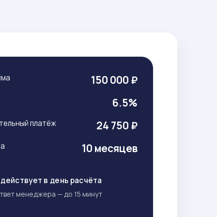
йма
150 000 ₽
т
6.5%
тельный платёж
24 750 ₽
ма
10 месяцев
действует в день расчёта
твет менеджера — до 15 минут