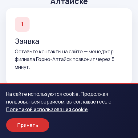
Алтайске
1
Заявка
Оставьте контакты на сайте — менеджер
филиала Горно-Алтайск позвонит через 5
минут.
На сайте используются cookie. Продолжая
пользоваться сервисом, вы соглашаетесь с
2
Политикой использования cookie
.
Подтверждение
Принять
Согласуем условия и подготовим договор до