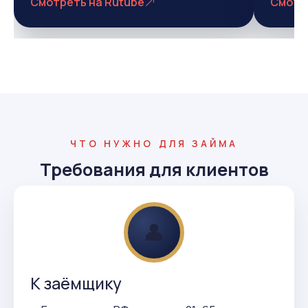
Смотреть на Rutube
Смотр
ЧТО НУЖНО ДЛЯ ЗАЙМА
Требования для клиентов
👤
К заёмщику