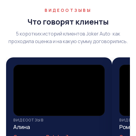
ВИДЕООТЗЫВЫ
Что говорят клиенты
5 коротких историй клиентов Joker Auto: как
проходила оценка и на какую сумму договорились.
ВИДЕООТЗЫВ
ВИДЕО
Алина
Рома