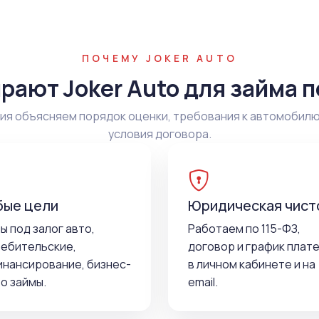
ПОЧЕМУ JOKER AUTO
рают Joker Auto для займа п
я объясняем порядок оценки, требования к автомобилю
условия договора.
ые цели
Юридическая чист
ы под залог авто,
Работаем по 115-ФЗ,
ебительские,
договор и график плат
нансирование, бизнес-
в личном кабинете и на
о займы.
email.