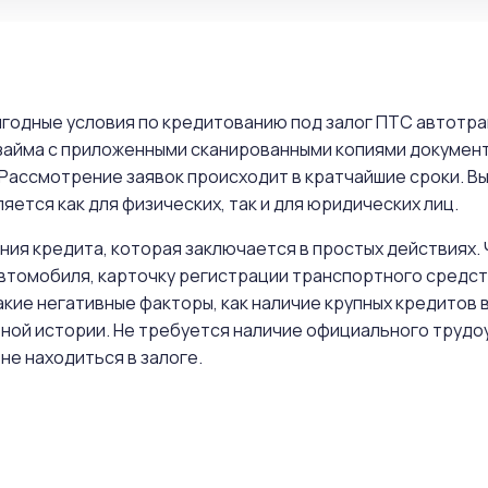
выгодные условия по кредитованию под залог ПТС автотр
займа с приложенными сканированными копиями документ
 Рассмотрение заявок происходит в кратчайшие сроки. В
яется как для физических, так и для юридических лиц.
ния кредита, которая заключается в простых действиях.
втомобиля, карточку регистрации транспортного средств
кие негативные факторы, как наличие крупных кредитов в
ной истории. Не требуется наличие официального трудо
не находиться в залоге.