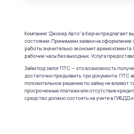
Компания “Джокер Авто” в Керчи предлагает 
состоянии. Принимаем заявки на оформление 
работы значительно экономит время клиента.
рабочие часы без выходных. Услуга предоставл
Займ под залог ПТС — это возможность получе
достаточно предъявить три документа: ПТС а
положительное решение по займу не влияют та
просроченные платежи или отсутствие кредит
средство должно состоять на учете в ГИБДД и 