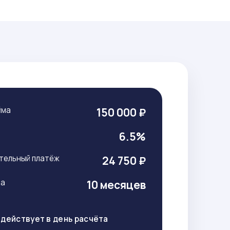
йма
150 000 ₽
т
6.5%
тельный платёж
24 750 ₽
ма
10 месяцев
действует в день расчёта