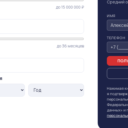
Средний о
до 15 000 000 ₽
ИМЯ
ТЕЛЕФОН
до 36 месяцев
ПОЛУ
я
Нажимая кн
я подтверж
персональн
Федерально
данных» и
персональ