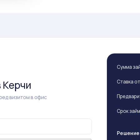
Сумма за
в Керчи
Ставка о
Предвари
ред визитом в офис
Срок зай
Решение 