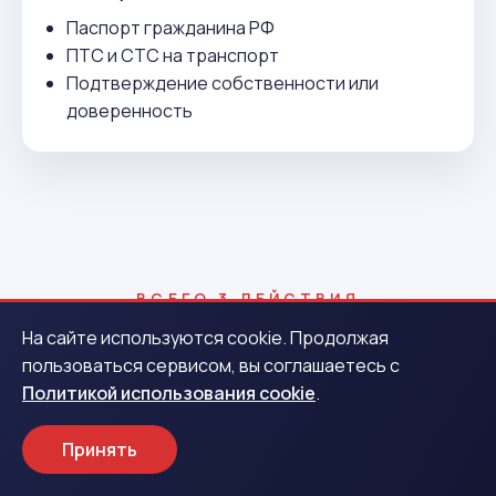
Паспорт гражданина РФ
ПТС и СТС на транспорт
Подтверждение собственности или
доверенность
ВСЕГО 3 ДЕЙСТВИЯ
Как получить деньги в
На сайте используются cookie. Продолжая
пользоваться сервисом, вы соглашаетесь с
Куровском
Политикой использования cookie
.
Принять
1