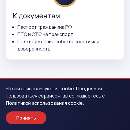
К документам
Паспорт гражданина РФ
ПТС и СТС на транспорт
Подтверждение собственности или
доверенность
На сайте используются cookie. Продолжая
пользоваться сервисом, вы соглашаетесь с
ВСЕГО 3 ДЕЙСТВИЯ
Политикой использования cookie
.
Как получить деньги в
Светогорске
Принять