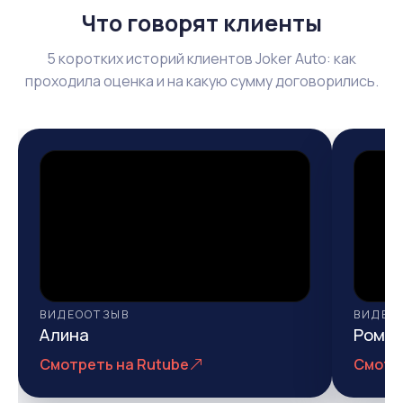
Что говорят клиенты
5 коротких историй клиентов Joker Auto: как
проходила оценка и на какую сумму договорились.
ВИДЕООТЗЫВ
ВИДЕО
Алина
Рома
Смотреть на Rutube
Смотр