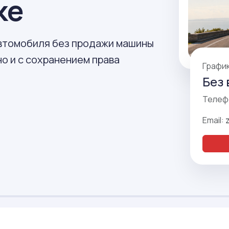
ке
автомобиля без продажи машины
о и с сохранением права
Графи
Без 
Телеф
Email: