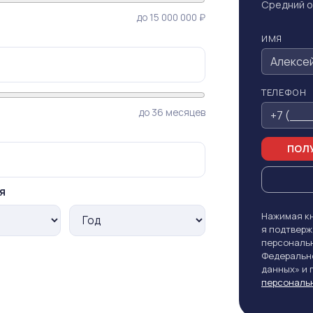
Средний о
до 15 000 000 ₽
ИМЯ
ТЕЛЕФОН
до 36 месяцев
ПОЛУ
я
Нажимая кн
я подтверж
персональн
Федерально
данных» и
персональ