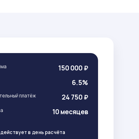
йма
150 000 ₽
т
6.5%
тельный платёж
24 750 ₽
ма
10 месяцев
действует в день расчёта