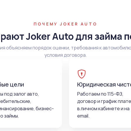
ПОЧЕМУ JOKER AUTO
рают Joker Auto для займа п
я объясняем порядок оценки, требования к автомобилю
условия договора.
ые цели
Юридическая чист
ы под залог авто,
Работаем по 115-ФЗ,
ебительские,
договор и график плат
нансирование, бизнес-
в личном кабинете и на
о займы.
email.