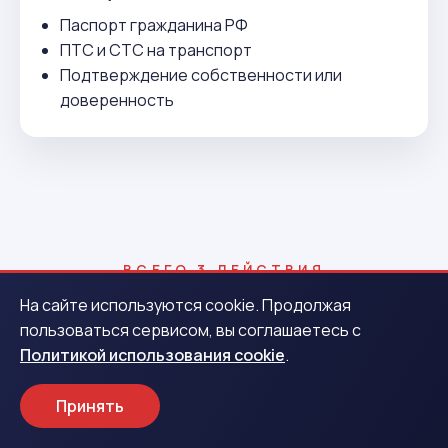
Паспорт гражданина РФ
ПТС и СТС на транспорт
Подтверждение собственности или
доверенность
ВСЕГО 3 ДЕЙСТВИЯ
Как получить деньги в Свирске
На сайте используются cookie. Продолжая
пользоваться сервисом, вы соглашаетесь с
Политикой использования cookie
.
1
Принять
Заявка