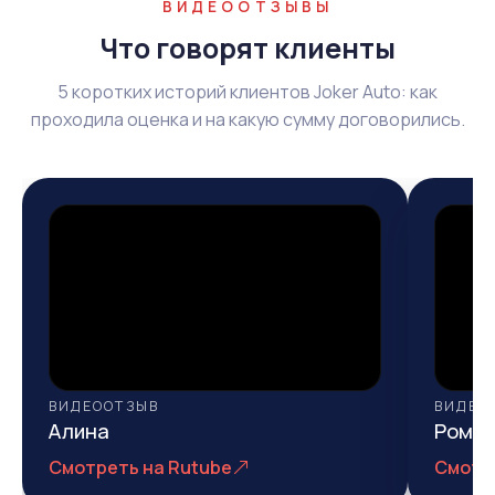
ВИДЕООТЗЫВЫ
Что говорят клиенты
5 коротких историй клиентов Joker Auto: как
проходила оценка и на какую сумму договорились.
ВИДЕООТЗЫВ
ВИДЕО
Алина
Рома
Смотреть на Rutube
Смотр