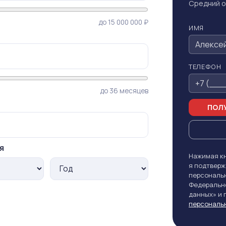
Средний о
до 15 000 000 ₽
ИМЯ
ТЕЛЕФОН
до 36 месяцев
ПОЛУ
я
Нажимая кн
я подтверж
персональн
Федерально
данных» и
персональ