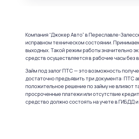
Компания “Джокер Авто” в Переславле-Залесс
исправном техническом состоянии. Принимаем
выходных. Такой режим работы значительно э
средств осуществляется в рабочие часы без вы
Займ под залог ПТС — это возможность получе
достаточно предъявить три документа: ПТС а
положительное решение по займу не влияют та
просроченные платежи или отсутствие кредит
средство должно состоять на учете в ГИБДД и 