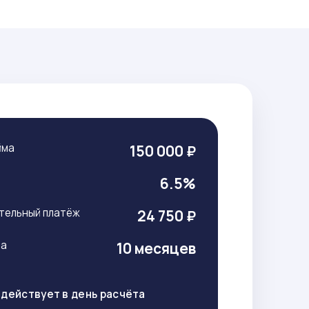
йма
150 000 ₽
т
6.5%
тельный платёж
24 750 ₽
ма
10 месяцев
действует в день расчёта