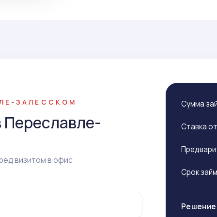
ВЛЕ-ЗАЛЕССКОМ
Сумма за
в Переславле-
Ставка о
Предвари
ред визитом в офис
Срок зай
Решение 