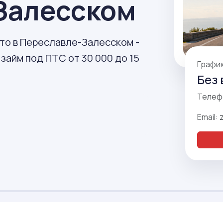
Залесском
вто в Переславле-Залесском -
 займ под ПТС от 30 000 до 15
Графи
Без 
Телеф
Email: