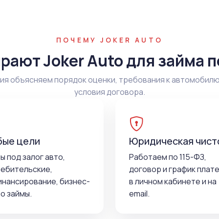
ПОЧЕМУ JOKER AUTO
рают Joker Auto для займа п
я объясняем порядок оценки, требования к автомобилю
условия договора.
ые цели
Юридическая чист
ы под залог авто,
Работаем по 115-ФЗ,
ебительские,
договор и график плат
нансирование, бизнес-
в личном кабинете и на
о займы.
email.