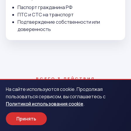
Паспорт гражданина РФ
ПТС и СТС на транспорт
Подтверждение собственности или
доверенность
ВСЕГО 3 ДЕЙСТВИЯ
Как получить деньги в
На сайте используются cookie. Продолжая
пользоваться сервисом, вы соглашаетесь с
Анадыре
Политикой использования cookie
.
Принять
1