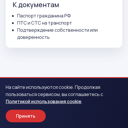
К документам
Паспорт гражданина РФ
ПТС и СТС на транспорт
Подтверждение собственности или
доверенность
ВСЕГО 3 ДЕЙСТВИЯ
На сайте используются cookie. Продолжая
пользоваться сервисом, вы соглашаетесь с
Как получить деньги в
Политикой использования cookie
.
Осташкове
Принять
1