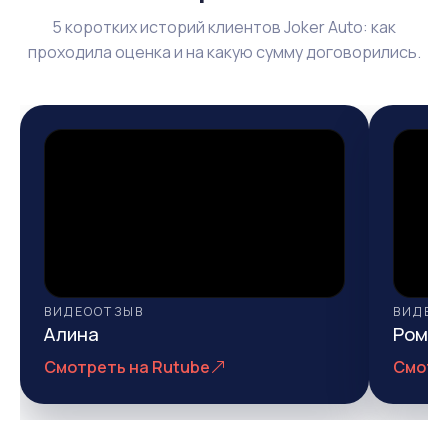
5 коротких историй клиентов Joker Auto: как
проходила оценка и на какую сумму договорились.
ВИДЕООТЗЫВ
ВИДЕО
Алина
Рома
Смотреть на Rutube
Смотр