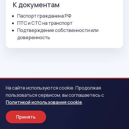
К документам
Паспорт гражданина РФ
ПТС и СТС на транспорт
Подтверждение собственности или
доверенность
ВСЕГО 3 ДЕЙСТВИЯ
На сайте используются cookie. Продолжая
пользоваться сервисом, вы соглашаетесь с
Как получить деньги в
Политикой использования cookie
.
Калининске
Принять
1