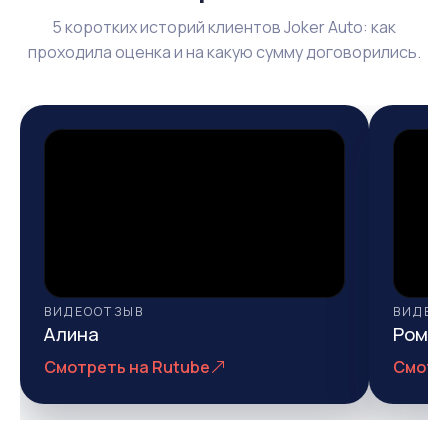
5 коротких историй клиентов Joker Auto: как
проходила оценка и на какую сумму договорились.
ВИДЕООТЗЫВ
ВИДЕО
Алина
Рома
Смотреть на Rutube
Смотр