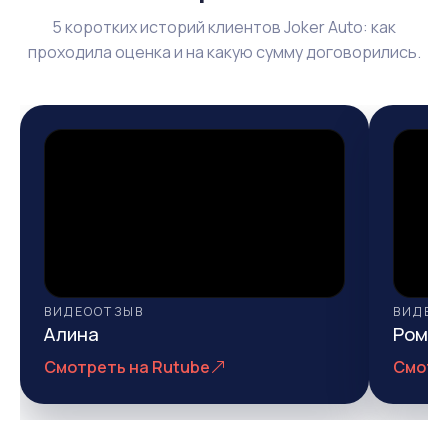
5 коротких историй клиентов Joker Auto: как
проходила оценка и на какую сумму договорились.
ВИДЕООТЗЫВ
ВИДЕО
Алина
Рома
Смотреть на Rutube
Смотр