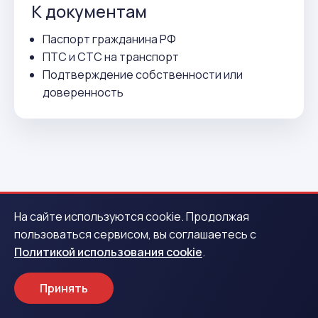
К документам
Паспорт гражданина РФ
ПТС и СТС на транспорт
Подтверждение собственности или
доверенность
ВСЕГО 3 ДЕЙСТВИЯ
На сайте используются cookie. Продолжая
пользоваться сервисом, вы соглашаетесь с
Как получить деньги в
Политикой использования cookie
.
Камышлове
Принять
1