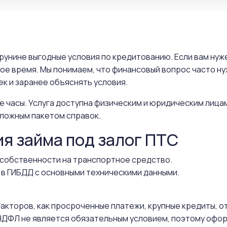
трунине выгодные условия по кредитованию. Если вам ну
ное время. Мы понимаем, что финансовый вопрос часто н
к и заранее объяснять условия.
е часы. Услуга доступна физическим и юридическим лица
ложным пакетом справок.
ия займа под залог ПТС
собственности на транспортное средство.
 в ГИБДД с основными техническими данными.
 факторов, как просроченные платежи, крупные кредиты, 
ДФЛ не является обязательным условием, поэтому офор