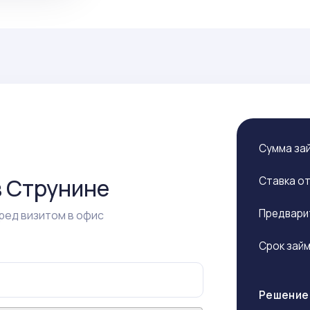
Сумма за
Е
в Струнине
Ставка о
Предвари
ред визитом в офис
Срок зай
Решение 