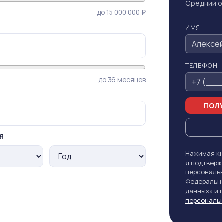
Средний о
до 15 000 000 ₽
ИМЯ
ТЕЛЕФОН
до 36 месяцев
ПОЛУ
я
Нажимая кн
я подтверж
персональн
Федерально
данных» и
персональ