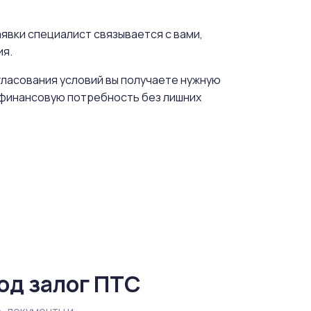
явки специалист связывается с вами,
ия.
гласования условий вы получаете нужную
ь финансовую потребность без лишних
од залог ПТС