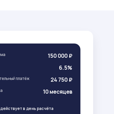
йма
150 000 ₽
т
6.5%
тельный платёж
24 750 ₽
ма
10 месяцев
действует в день расчёта