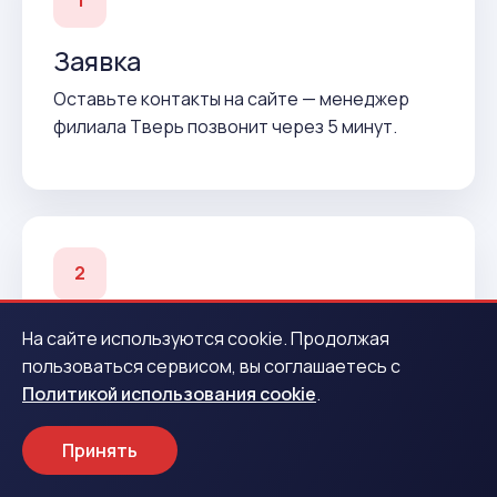
1
Заявка
Оставьте контакты на сайте — менеджер
филиала Тверь позвонит через 5 минут.
2
Подтверждение
На сайте используются cookie. Продолжая
пользоваться сервисом, вы соглашаетесь с
Согласуем условия и подготовим договор до
Политикой использования cookie
.
вашего приезда.
Принять