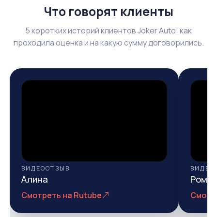
Что говорят клиенты
5 коротких историй клиентов Joker Auto: как
проходила оценка и на какую сумму договорились.
ВИДЕООТЗЫВ
ВИДЕО
Алина
Рома
Смотреть на Rutube
Смотр