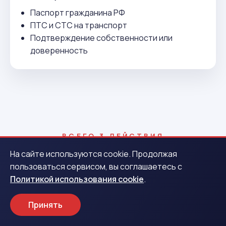
Паспорт гражданина РФ
ПТС и СТС на транспорт
Подтверждение собственности или
доверенность
ВСЕГО 3 ДЕЙСТВИЯ
Как получить деньги в
На сайте используются cookie. Продолжая
пользоваться сервисом, вы соглашаетесь с
Камбарке
Политикой использования cookie
.
Принять
1