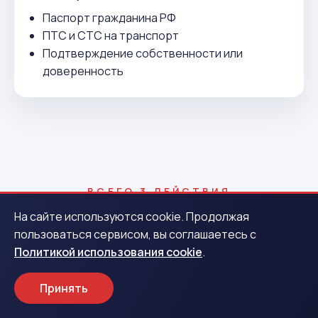
Паспорт гражданина РФ
ПТС и СТС на транспорт
Подтверждение собственности или
доверенность
ВСЕГО 3 ДЕЙСТВИЯ
Как получить деньги в
На сайте используются cookie. Продолжая
пользоваться сервисом, вы соглашаетесь с
Никольске
Политикой использования cookie
.
Принять
1