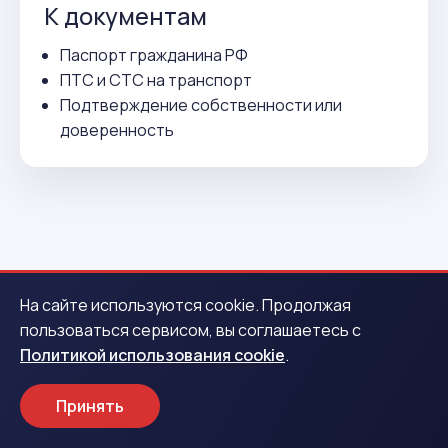
К документам
Паспорт гражданина РФ
ПТС и СТС на транспорт
Подтверждение собственности или
доверенность
ВСЕГО 3 ДЕЙСТВИЯ
На сайте используются cookie. Продолжая
пользоваться сервисом, вы соглашаетесь с
Как получить деньги в
Политикой использования cookie
.
Октябрьске
Принять
1