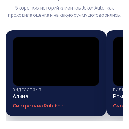
5 коротких историй клиентов Joker Auto: как
проходила оценка и на какую сумму договорились.
ВИДЕООТЗЫВ
ВИДЕО
Алина
Рома
Смотреть на Rutube
Смотр