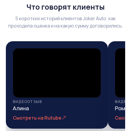
Что говорят клиенты
5 коротких историй клиентов Joker Auto: как
проходила оценка и на какую сумму договорились.
ВИДЕООТЗЫВ
ВИДЕО
Алина
Рома
Смотреть на Rutube
Смотр