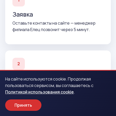
1
Заявка
Оставьте контакты на сайте — менеджер
филиала Елец позвонит через 5 минут.
2
Подтверждение
На сайте используются cookie. Продолжая
пользоваться сервисом, вы соглашаетесь с
Согласуем условия и подготовим договор до
Политикой использования cookie
.
вашего приезда.
Принять