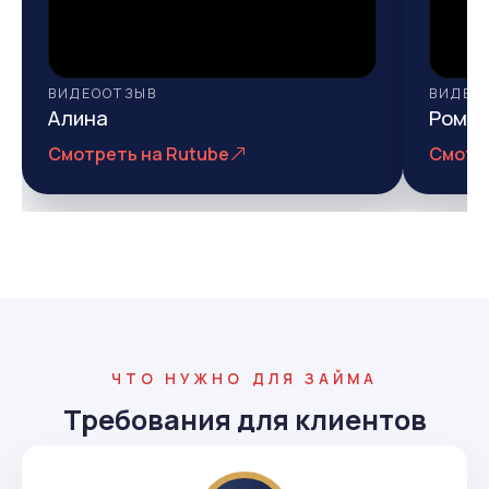
ВИДЕООТЗЫВ
ВИДЕО
Алина
Рома
Смотреть на Rutube
Смотр
ЧТО НУЖНО ДЛЯ ЗАЙМА
Требования для клиентов