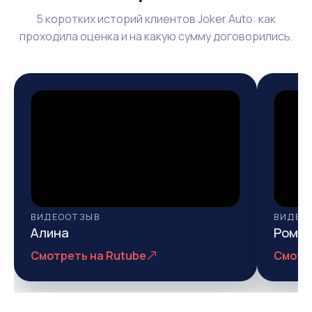
5 коротких историй клиентов Joker Auto: как
проходила оценка и на какую сумму договорились.
ВИДЕООТЗЫВ
ВИДЕО
Алина
Рома
Смотреть на Rutube
Смотр