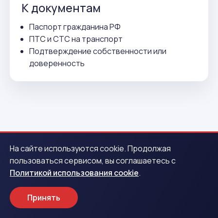
К документам
Паспорт гражданина РФ
ПТС и СТС на транспорт
Подтверждение собственности или
доверенность
ВСЕГО 3 ДЕЙСТВИЯ
На сайте используются cookie. Продолжая
пользоваться сервисом, вы соглашаетесь с
Как получить деньги в
Политикой использования cookie
.
Прохладном
Принять
1