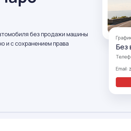
автомобиля без продажи машины
Графи
о и с сохранением права
Без 
Телеф
Email: