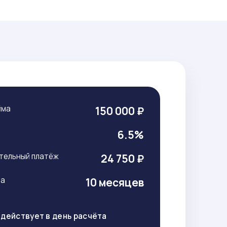
йма
150 000 ₽
т
6.5%
тельный платёж
24 750 ₽
ма
10 месяцев
действует в день расчёта