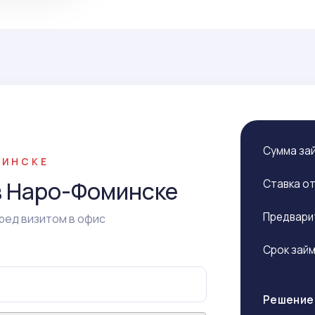
Сумма за
МИНСКЕ
в Наро-Фоминске
Ставка о
Предвари
ред визитом в офис
Срок зай
Решение 