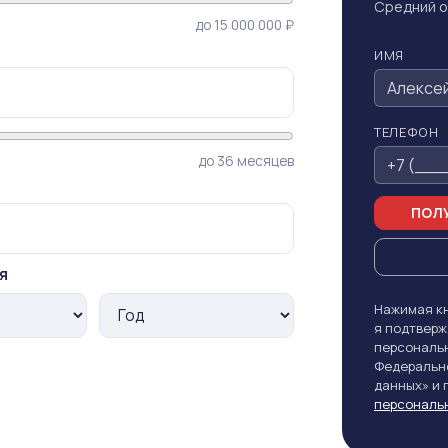
Средний о
до 15 000 000 ₽
ИМЯ
ТЕЛЕФОН
до 36 месяцев
ПОЛУ
я
Нажимая кн
я подтверж
персональн
Федерально
данных» и
персональ