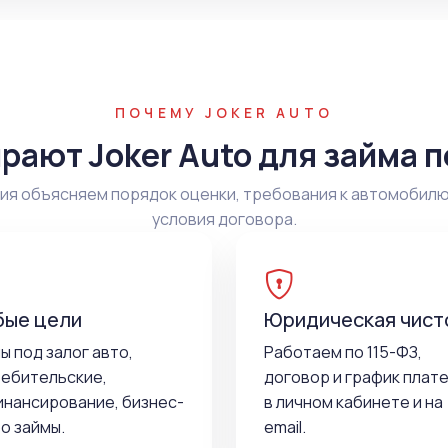
ПОЧЕМУ JOKER AUTO
рают Joker Auto для займа п
я объясняем порядок оценки, требования к автомобилю
условия договора.
ые цели
Юридическая чист
ы под залог авто,
Работаем по 115-ФЗ,
ебительские,
договор и график плат
нансирование, бизнес-
в личном кабинете и на
о займы.
email.