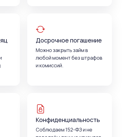
сяц
Досрочное погашение
Можно закрыть займ в
и
любой момент без штрафов
д
и комиссий.
Конфиденциальность
Соблюдаем 152-ФЗ и не