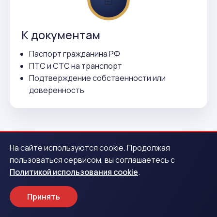
К документам
Паспорт гражданина РФ
ПТС и СТС на транспорт
Подтверждение собственности или
доверенность
На сайте используются cookie. Продолжая
пользоваться сервисом, вы соглашаетесь с
Политикой использования cookie
.
ВСЕГО 3 ДЕЙСТВИЯ
Как получить деньги в Вятских
Принять
Поляне