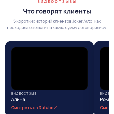
ВИДЕООТЗЫВЫ
Что говорят клиенты
5 коротких историй клиентов Joker Auto: как
проходила оценка и на какую сумму договорились.
ВИДЕООТЗЫВ
ВИДЕО
Алина
Рома
Смотреть на Rutube
Смотр