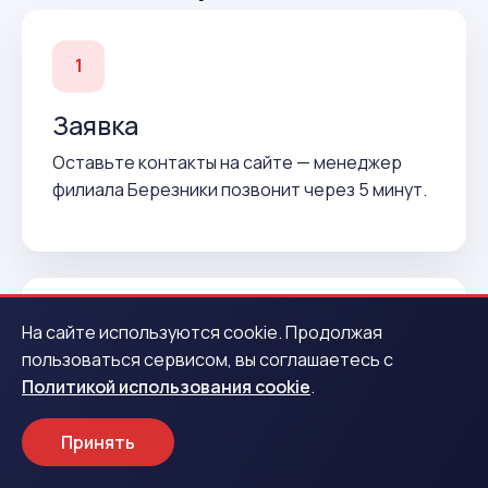
1
Заявка
Оставьте контакты на сайте — менеджер
филиала Березники позвонит через 5 минут.
На сайте используются cookie. Продолжая
2
пользоваться сервисом, вы соглашаетесь с
Политикой использования cookie
.
Подтверждение
Согласуем условия и подготовим договор до
Принять
вашего приезда.