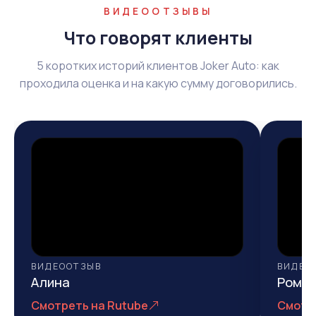
ВИДЕООТЗЫВЫ
Что говорят клиенты
5 коротких историй клиентов Joker Auto: как
проходила оценка и на какую сумму договорились.
ВИДЕООТЗЫВ
ВИДЕО
Алина
Рома
Смотреть на Rutube
Смотр