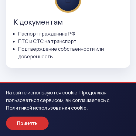
К документам
Паспорт гражданина РФ
ПТС и СТС на транспорт
Подтверждение собственности или
доверенность
На сайте используются cookie. Продолжая
пользоваться сервисом, вы соглашаетесь с
Политикой использования cookie
.
ВСЕГО 3 ДЕЙСТВИЯ
Как получить деньги в Ханты-
Принять
Мансийске