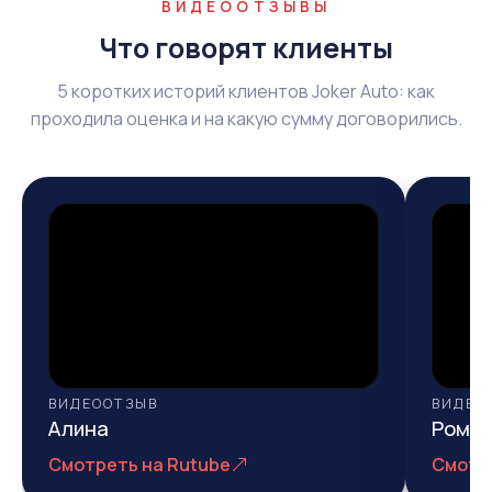
ВИДЕООТЗЫВЫ
Что говорят клиенты
5 коротких историй клиентов Joker Auto: как
проходила оценка и на какую сумму договорились.
ВИДЕООТЗЫВ
ВИДЕО
Алина
Рома
Смотреть на Rutube
Смотр