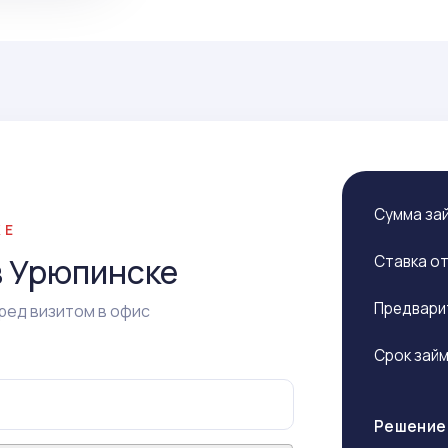
Сумма за
КЕ
в Урюпинске
Ставка о
Предвари
ред визитом в офис
Срок зай
Решение 