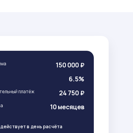
йма
150 000 ₽
т
6.5%
тельный платёж
24 750 ₽
ма
10 месяцев
действует в день расчёта