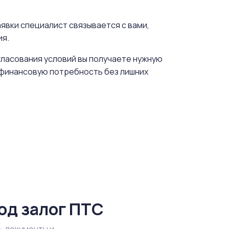
явки специалист связывается с вами,
ия.
гласования условий вы получаете нужную
ь финансовую потребность без лишних
од залог ПТС