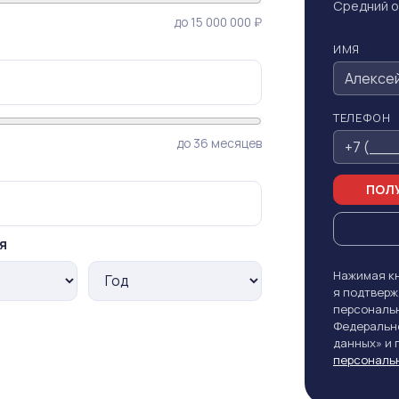
Средний о
до 15 000 000 ₽
ИМЯ
ТЕЛЕФОН
до 36 месяцев
ПОЛУ
я
Нажимая кн
я подтверж
персональн
Федерально
данных» и
персональ