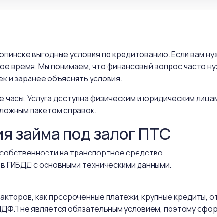
рюпинске выгодные условия по кредитованию. Если вам н
ное время. Мы понимаем, что финансовый вопрос часто н
к и заранее объяснять условия.
е часы. Услуга доступна физическим и юридическим лица
ложным пакетом справок.
ия займа под залог ПТС
собственности на транспортное средство.
 в ГИБДД с основными техническими данными.
 факторов, как просроченные платежи, крупные кредиты, 
ДФЛ не является обязательным условием, поэтому офор