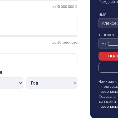
Средний о
до 15 000 000 ₽
ИМЯ
ТЕЛЕФОН
до 36 месяцев
ПОЛУ
я
Нажимая кн
я подтверж
персональн
Федерально
данных» и
персональ