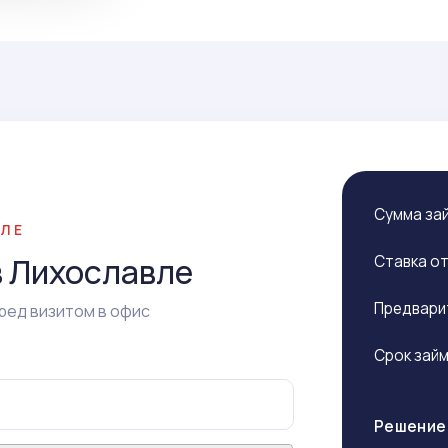
Сумма за
ВЛЕ
в Лихославле
Ставка о
Предвари
ред визитом в офис
Срок зай
Решение 