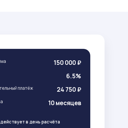
йма
150 000 ₽
т
6.5%
тельный платёж
24 750 ₽
ма
10 месяцев
действует в день расчёта