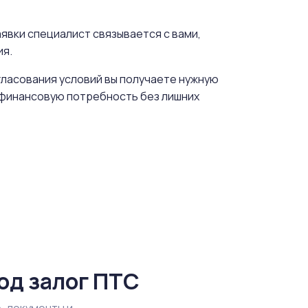
явки специалист связывается с вами,
ия.
гласования условий вы получаете нужную
ь финансовую потребность без лишних
од залог ПТС