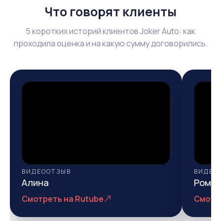
Что говорят клиенты
5 коротких историй клиентов Joker Auto: как
проходила оценка и на какую сумму договорились.
ВИДЕООТЗЫВ
ВИДЕО
Алина
Рома
Смотреть на Rutube
Смотр