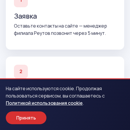
1
Заявка
Оставьте контакты на сайте — менеджер
филиала Реутов позвонит через 5 минут.
2
Подтверждение
На сайте используются cookie. Продолжая
пользоваться сервисом, вы соглашаетесь с
Согласуем условия и подготовим договор до
Политикой использования cookie
.
вашего приезда.
Принять