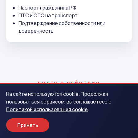
Паспорт гражданина РФ
ПТС и СТС на транспорт
Подтверждение собственности или
доверенность
ВСЕГО 3 ДЕЙСТВИЯ
Как получить деньги в
На сайте используются cookie. Продолжая
пользоваться сервисом, вы соглашаетесь с
Курчалой
Политикой использования cookie
.
Принять
1