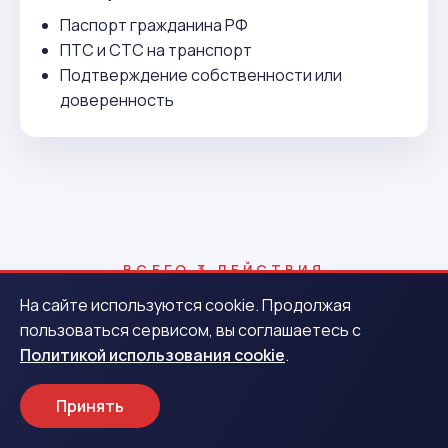
Паспорт гражданина РФ
ПТС и СТС на транспорт
Подтверждение собственности или
доверенность
ВСЕГО 3 ДЕЙСТВИЯ
Как получить деньги в Агрызе
На сайте используются cookie. Продолжая
пользоваться сервисом, вы соглашаетесь с
Политикой использования cookie
.
1
Принять
Заявка