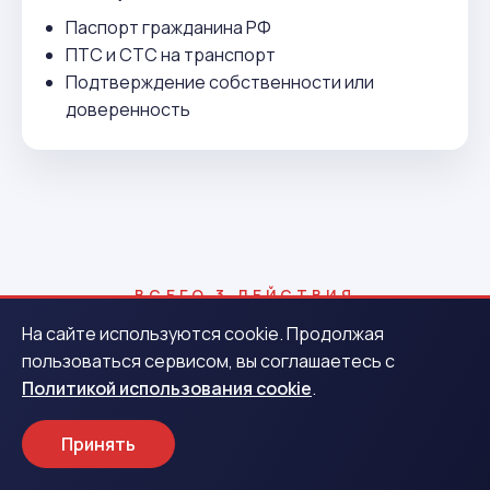
Паспорт гражданина РФ
ПТС и СТС на транспорт
Подтверждение собственности или
доверенность
ВСЕГО 3 ДЕЙСТВИЯ
Как получить деньги в
На сайте используются cookie. Продолжая
пользоваться сервисом, вы соглашаетесь с
Аркадаке
Политикой использования cookie
.
Принять
1