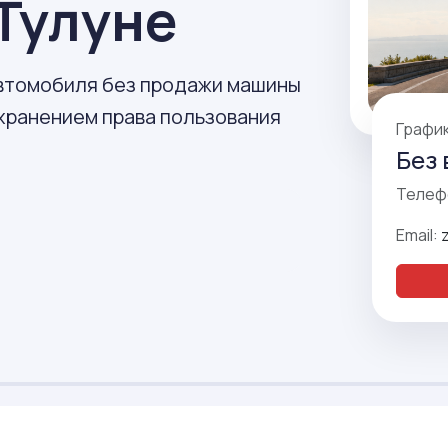
Тулуне
автомобиля без продажи машины
охранением права пользования
Графи
Без 
Телеф
Email: