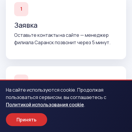
1
Заявка
Оставьте контакты на сайте — менеджер
филиала Саранск позвонит через 5 минут.
2
На сайте используются cookie. Продолжая
Подтверждение
пользоваться сервисом, вы соглашаетесь с
Политикой использования cookie
.
Согласуем условия и подготовим договор до
вашего приезда.
Принять