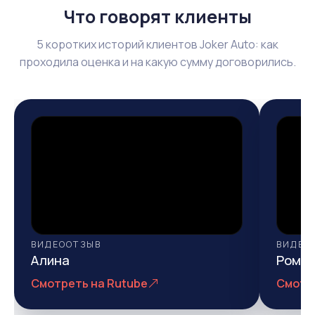
Что говорят клиенты
5 коротких историй клиентов Joker Auto: как
проходила оценка и на какую сумму договорились.
ВИДЕООТЗЫВ
ВИДЕО
Алина
Рома
Смотреть на Rutube
Смотр