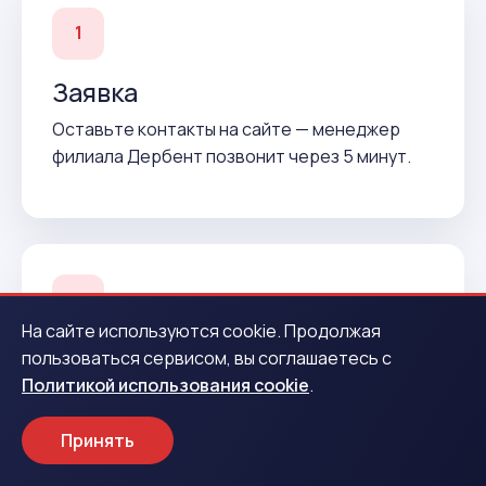
1
Заявка
Оставьте контакты на сайте — менеджер
филиала Дербент позвонит через 5 минут.
2
На сайте используются cookie. Продолжая
Подтверждение
пользоваться сервисом, вы соглашаетесь с
Политикой использования cookie
.
Согласуем условия и подготовим договор до
вашего приезда.
Принять