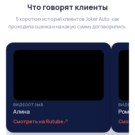
Что говорят клиенты
5 коротких историй клиентов Joker Auto: как
проходила оценка и на какую сумму договорились.
ВИДЕООТЗЫВ
ВИДЕО
Алина
Рома
Смотреть на Rutube
Смотр