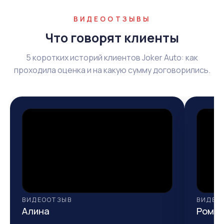
ВИДЕООТЗЫВЫ
Что говорят клиенты
5 коротких историй клиентов Joker Auto: как
проходила оценка и на какую сумму договорились.
ВИДЕООТЗЫВ
ВИДЕО
Алина
Рома