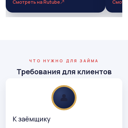
Смотреть на Rutube
Смотр
ЧТО НУЖНО ДЛЯ ЗАЙМА
Требования для клиентов
👤
К заёмщику