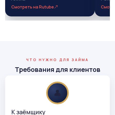
Смотреть на Rutube
Смотр
ЧТО НУЖНО ДЛЯ ЗАЙМА
Требования для клиентов
👤
К заёмщику