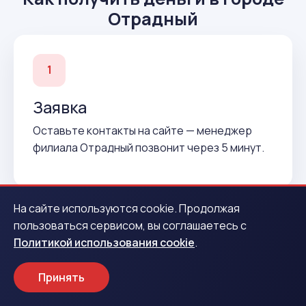
Отрадный
1
Заявка
Оставьте контакты на сайте — менеджер
филиала Отрадный позвонит через 5 минут.
На сайте используются cookie. Продолжая
пользоваться сервисом, вы соглашаетесь с
2
Политикой использования cookie
.
Подтверждение
Принять
Согласуем условия и подготовим договор до