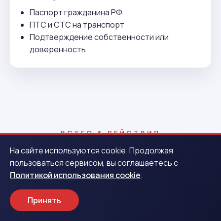
Паспорт гражданина РФ
ПТС и СТС на транспорт
Подтверждение собственности или
доверенность
ВСЕГО 3 ДЕЙСТВИЯ
Как получить деньги в Мысках
На сайте используются cookie. Продолжая
пользоваться сервисом, вы соглашаетесь с
Политикой использования cookie
.
1
Принять
Заявка