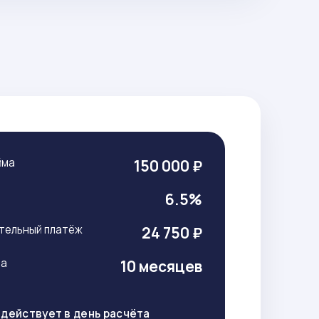
йма
150 000 ₽
т
6.5%
тельный платёж
24 750 ₽
ма
10 месяцев
действует в день расчёта