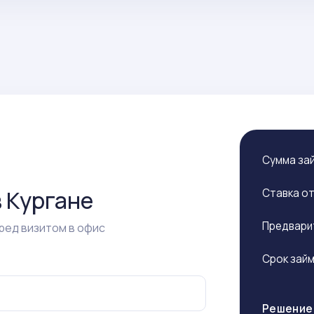
Сумма за
 Кургане
Ставка о
Предвари
ред визитом в офис
Срок зай
Решение 