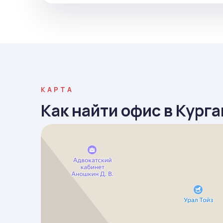
КАРТА
Как найти офис в Кург
Курган
улица Кравченко, 55: как доехать на автомобиле, общественны