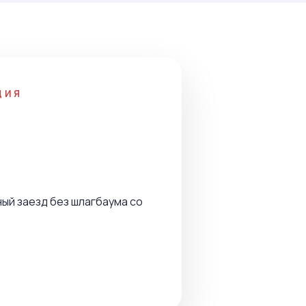
ЦИЯ
я
ый заезд без шлагбаума со