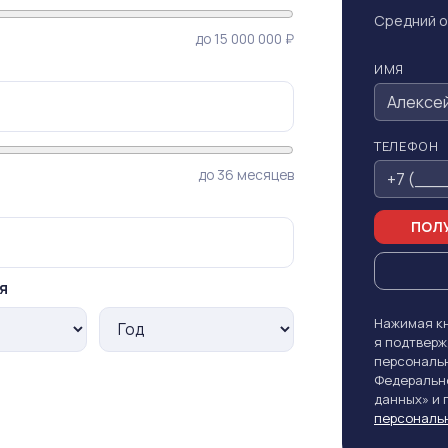
Средний о
до 15 000 000 ₽
ИМЯ
ТЕЛЕФОН
до 36 месяцев
ПОЛУ
я
Нажимая кн
я подтверж
персональн
Федерально
данных» и
персональ