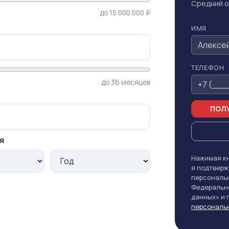
Средний о
до 15 000 000 ₽
ИМЯ
ТЕЛЕФОН
до 36 месяцев
ПОЛУ
я
Нажимая кн
я подтверж
персональн
Федерально
данных» и
персональ