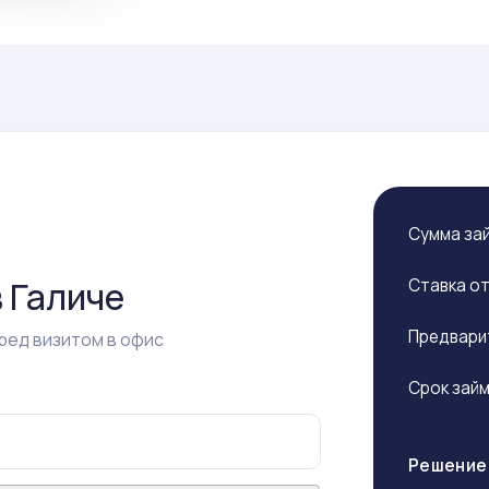
Сумма за
 Галиче
Ставка о
Предвари
ред визитом в офис
Срок зай
Решение 