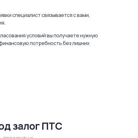
явки специалист связывается с вами,
ия.
гласования условий вы получаете нужную
ь финансовую потребность без лишних
од залог ПТС