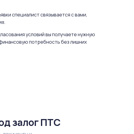
явки специалист связывается с вами,
ия.
гласования условий вы получаете нужную
ь финансовую потребность без лишних
од залог ПТС