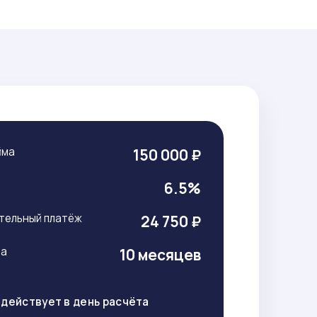
йма
150 000 ₽
т
6.5%
тельный платёж
24 750 ₽
ма
10 месяцев
действует в день расчёта