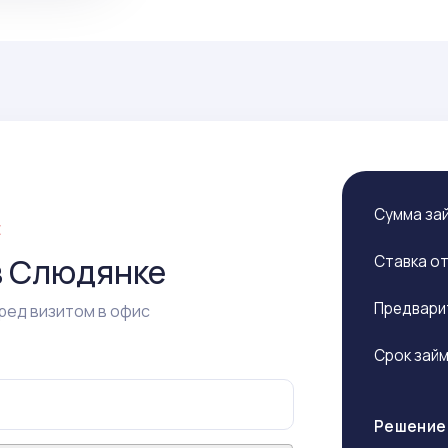
Сумма за
Е
в Слюдянке
Ставка о
Предвари
ред визитом в офис
Срок зай
Решение 