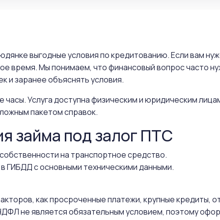
людянке выгодные условия по кредитованию. Если вам ну
ное время. Мы понимаем, что финансовый вопрос часто н
к и заранее объяснять условия.
е часы. Услуга доступна физическим и юридическим лица
ложным пакетом справок.
ия займа под залог ПТС
собственности на транспортное средство.
 в ГИБДД с основными техническими данными.
 факторов, как просроченные платежи, крупные кредиты, 
ДФЛ не является обязательным условием, поэтому офор