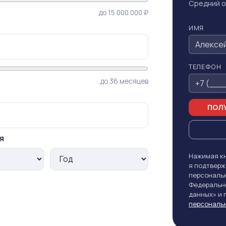
Средний о
до 15 000 000 ₽
ИМЯ
ТЕЛЕФОН
до 36 месяцев
ПОЛУ
я
Нажимая кн
я подтверж
персональн
Федерально
данных» и
персональ