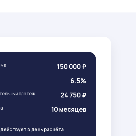
йма
150 000 ₽
т
6.5%
тельный платёж
24 750 ₽
ма
10 месяцев
действует в день расчёта