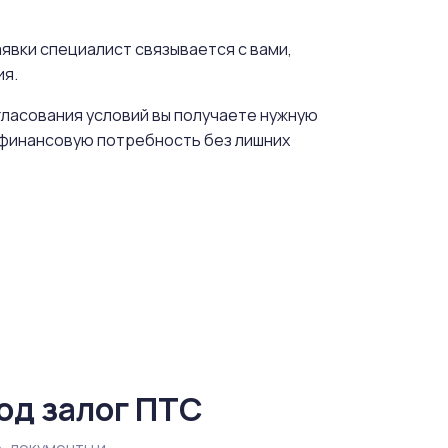
явки специалист связывается с вами,
ия.
гласования условий вы получаете нужную
ь финансовую потребность без лишних
од залог ПТС