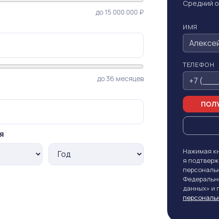
Средний о
до 15 000 000 ₽
ИМЯ
ТЕЛЕФОН
до 36 месяцев
ПОЛУ
я
Нажимая кн
я подтверж
персональн
Федерально
данных» и
персональ