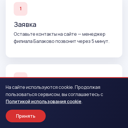
1
Заявка
Оставьте контакты на сайте — менеджер
филиала Балаково позвонит через 5 минут.
2
На сайте используются cookie. Продолжая
Подтверждение
пользоваться сервисом, вы соглашаетесь с
Политикой использования cookie
.
Согласуем условия и подготовим договор до
вашего приезда.
Принять