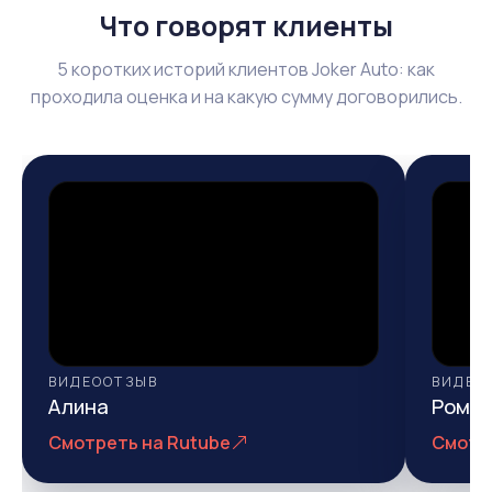
Что говорят клиенты
5 коротких историй клиентов Joker Auto: как
проходила оценка и на какую сумму договорились.
ВИДЕООТЗЫВ
ВИДЕО
Алина
Рома
Смотреть на Rutube
Смотр