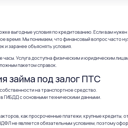
оржке выгодные условия по кредитованию. Если вам нуже
ное время. Мы понимаем, что финансовый вопрос часто н
к и заранее объяснять условия.
е часы. Услуга доступна физическим и юридическим лица
ложным пакетом справок.
ия займа под залог ПТС
собственности на транспортное средство.
 в ГИБДД с основными техническими данными.
 факторов, как просроченные платежи, крупные кредиты, 
ДФЛ не является обязательным условием, поэтому офор