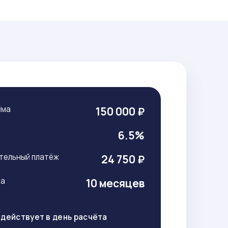
йма
150 000 ₽
т
6.5%
тельный платёж
24 750 ₽
ма
10 месяцев
действует в день расчёта