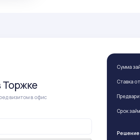
Сумма за
в Торжке
Ставка о
Предвари
ред визитом в офис
Срок зай
Решение 