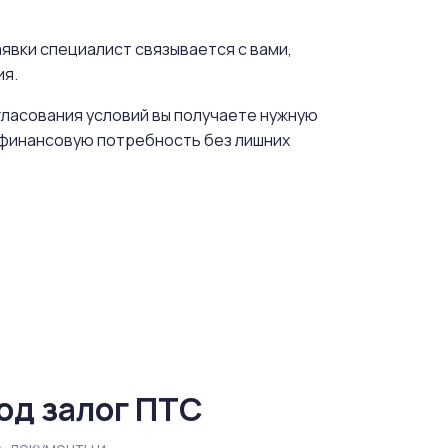
явки специалист связывается с вами,
ия.
гласования условий вы получаете нужную
ь финансовую потребность без лишних
од залог ПТС