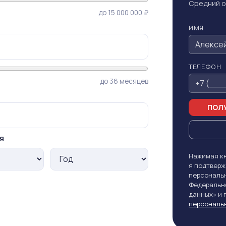
Средний о
до 15 000 000 ₽
ИМЯ
ТЕЛЕФОН
до 36 месяцев
ПОЛУ
я
Нажимая кн
я подтверж
персональн
Федерально
данных» и
персональ