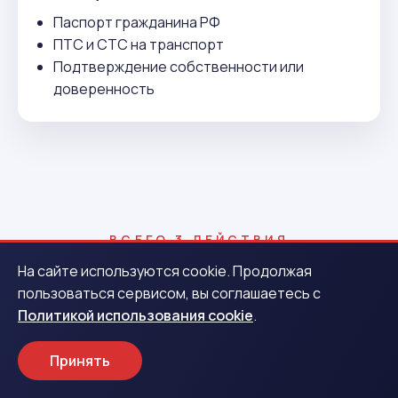
Паспорт гражданина РФ
ПТС и СТС на транспорт
Подтверждение собственности или
доверенность
ВСЕГО 3 ДЕЙСТВИЯ
Как получить деньги в Крымске
На сайте используются cookie. Продолжая
пользоваться сервисом, вы соглашаетесь с
Политикой использования cookie
.
1
Принять
Заявка