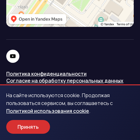
Политика конфиденциальности
Согласие на обработку персональных данных
Политика использования cookie
На сайте используются cookie. Продолжая
Запись в реестре операторов персональных данных
пользоваться сервисом, вы соглашаетесь с
РКН
Политикой использования cookie
.
Центральный банк Российской Федерации
Принять
Обращаем ваше внимание на то, что данный интернет-