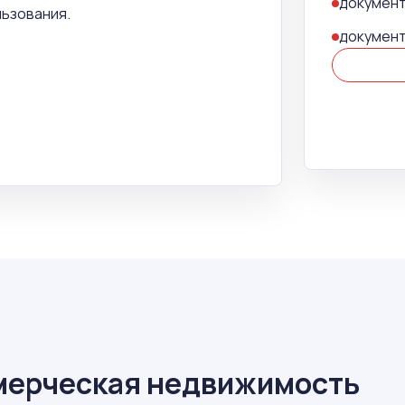
документ
льзования.
документ
мерческая недвижимость