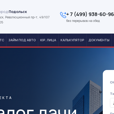
ород:
Подольск
+ 7 (499) 938-60-96
ск, Революционный пр-т, 49/107
без перерывов на обед
05
ТС
ЗАЙМ ПОД АВТО
ЮР. ЛИЦА
КАЛЬКУЛЯТОР
ДОКУМЕНТЫ
О
Т
ЕКТА
алог дачи
Пр