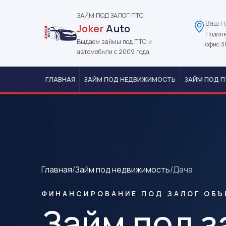
ЗАЙМ ПОД ЗАЛОГ ПТС
Ваш г
Joker
Auto
Подоль
Выдаем займы под ПТС и
офис 3
автомобили с 2009 года
ГЛАВНАЯ
ЗАЙМ ПОД НЕДВИЖИМОСТЬ
ЗАЙМ ПОД П
Главная
/
Займ под недвижимость
/
Дача
ФИНАНСИРОВАНИЕ ПОД ЗАЛОГ ОБЪ
Займ под з