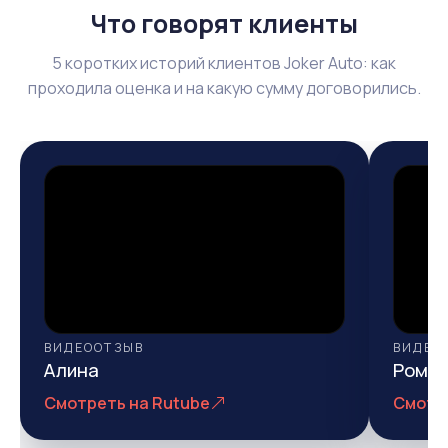
Что говорят клиенты
5 коротких историй клиентов Joker Auto: как
проходила оценка и на какую сумму договорились.
ВИДЕООТЗЫВ
ВИДЕО
Алина
Рома
Смотреть на Rutube
Смотр