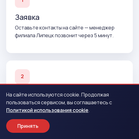
1
Заявка
Оставьте контакты на сайте — менеджер
филиала Липецк позвонит через 5 минут.
2
Подтверждение
На сайте используются cookie. Продолжая
пользоваться сервисом, вы соглашаетесь с
Согласуем условия и подготовим договор до
Политикой использования cookie
.
вашего приезда.
Принять