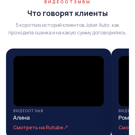
ВИДЕООТЗЫВЫ
Что говорят клиенты
5 коротких историй клиентов Joker Auto: как
проходила оценка и на какую сумму договорились.
ВИДЕООТЗЫВ
ВИДЕО
Алина
Рома
Смотреть на Rutube
Смотр