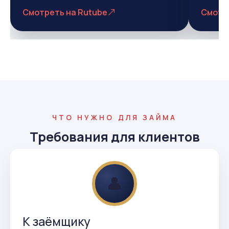
Смотреть на Rutube
Смотр
ЧТО НУЖНО ДЛЯ ЗАЙМА
Требования для клиентов
👤
К заёмщику