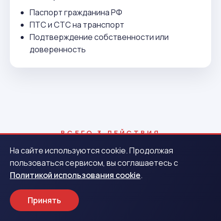
Паспорт гражданина РФ
ПТС и СТС на транспорт
Подтверждение собственности или
доверенность
ВСЕГО 3 ДЕЙСТВИЯ
Как получить деньги в
На сайте используются cookie. Продолжая
пользоваться сервисом, вы соглашаетесь с
Арсеньеве
Политикой использования cookie
.
Принять
1